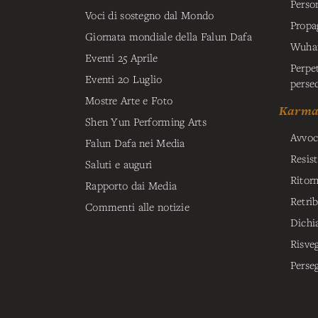
Perso
Voci di sostegno dal Mondo
Propa
Giornata mondiale della Falun Dafa
Wuhan
Eventi 25 Aprile
Perpet
Eventi 20 Luglio
perse
Mostre Arte e Foto
Karma 
Shen Yun Performing Arts
Avvoca
Falun Dafa nei Media
Resis
Saluti e auguri
Ritor
Rapporto dai Media
Retri
Commenti alle notizie
Dichi
Risveg
Perse