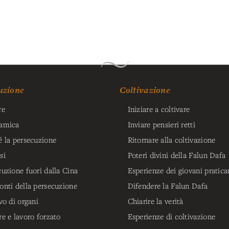
uzione
Coltivazione
re
Iniziare a coltivare
amica
Inviare pensieri retti
é la persecuzione
Ritornare alla coltivazione
si
Poteri divini della Falun Dafa
cuzione fuori dalla Cina
Esperienze dei giovani pratica
onti della persecuzione
Difendere la Falun Dafa
vo di organi
Chiarire la verità
re e lavoro forzato
Esperienze di coltivazione