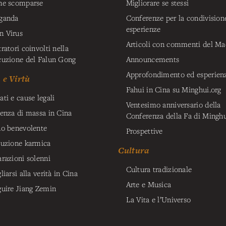
ne scomparse
Migliorare se stessi
ganda
Conferenze per la condivision
esperienze
 Virus
Articoli con commenti del Ma
ratori coinvolti nella
cuzione del Falun Gong
Announcements
Approfondimento ed esperien
e Virtù
Fahui in Cina su Minghui.org
ti e cause legali
Ventesimo anniversario della
tenza di massa in Cina
Conferenza della Fa di Mingh
no benevolente
Prospettive
buzione karmica
Cultura
arazioni solenni
Cultura tradizionale
liarsi alla verità in Cina
Arte e Musica
guire Jiang Zemin
La Vita e l’Universo