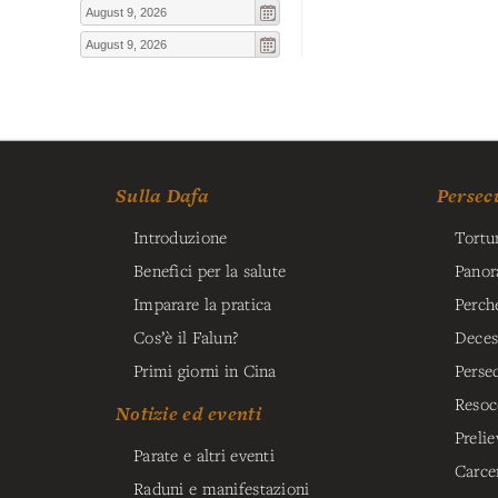
Sulla Dafa
Persec
Introduzione
Tortu
Benefici per la salute
Panor
Imparare la pratica
Perch
Cos’è il Falun?
Deces
Primi giorni in Cina
Perse
Resoc
Notizie ed eventi
Prelie
Parate e altri eventi
Carce
Raduni e manifestazioni