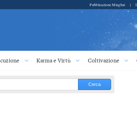
Pubblicazione Minghui
|
ecuzione
Karma e Virtù
Coltivazione